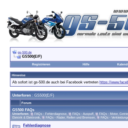
gs-500.de
GS500(E/F)
Registrieren
Hilfe
Kalend
Hinweise
Ab sofort ist gs-500.de auch bei Facebook vertreten
https://www.fac
Unterforen
: GS500(E/F)
Forum
GS500 FAQs
Unterforen
:
FAQs - Fehlerdiagnose
,
FAQs - Auspuff
,
FAQs - Motor, Getrie
Elektrik & Elektronik
,
FAQs - Räder, Reifen und Bremsen
,
FAQs - Verkleidung
Fehlerdiagnose