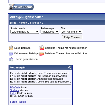
Anzeige-Eigenschaften
Zeige Themen 0 bis 0 von 0
Sortiert nach
Reihenfolge
Alter
Neue Beiträge
Beliebtes Thema mit neuen Beiträgen
Keine neuen Beiträge
Beliebtes Thema ohne neue Beiträge
Thema geschlossen
Forumregeln
Es ist dir
nicht erlaubt
, neue Themen zu verfassen.
Es ist dir
nicht erlaubt
, auf Beiträge zu antworten.
Es ist dir
nicht erlaubt
, Anhänge hochzuladen.
Es ist dir
nicht erlaubt
, deine Beiträge zu bearbeiten.
BB-Code
ist
an
.
Smileys
sind
an
.
[IMG]
Code ist
aus
.
HTML-Code ist
aus
.
Foren-Regeln