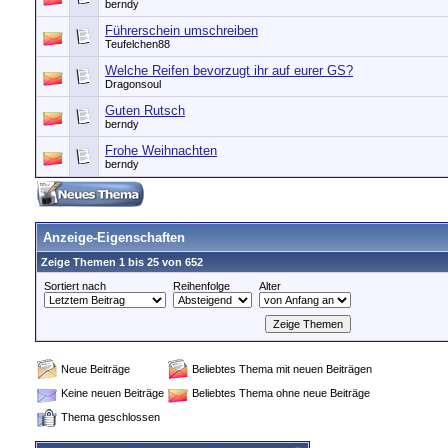
berndy
Führerschein umschreiben
Teufelchen88
Welche Reifen bevorzugt ihr auf eurer GS?
Dragonsoul
Guten Rutsch
berndy
Frohe Weihnachten
berndy
Anzeige-Eigenschaften
Zeige Themen 1 bis 25 von 652
Sortiert nach
Reihenfolge
Alter
Neue Beiträge
Beliebtes Thema mit neuen Beiträgen
Keine neuen Beiträge
Beliebtes Thema ohne neue Beiträge
Thema geschlossen