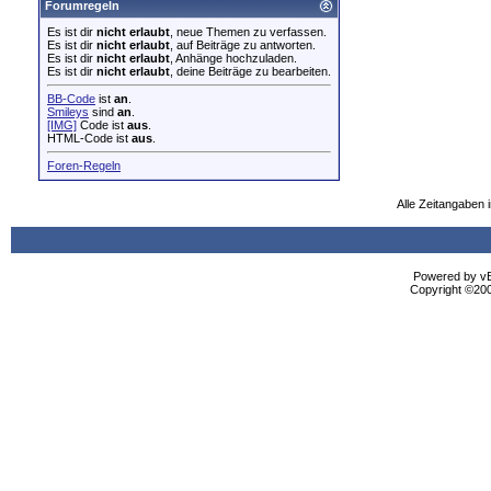
Forumregeln
Es ist dir
nicht erlaubt
, neue Themen zu verfassen.
Es ist dir
nicht erlaubt
, auf Beiträge zu antworten.
Es ist dir
nicht erlaubt
, Anhänge hochzuladen.
Es ist dir
nicht erlaubt
, deine Beiträge zu bearbeiten.
BB-Code
ist
an
.
Smileys
sind
an
.
[IMG]
Code ist
aus
.
HTML-Code ist
aus
.
Foren-Regeln
Alle Zeitangaben i
Powered by vBu
Copyright ©2000