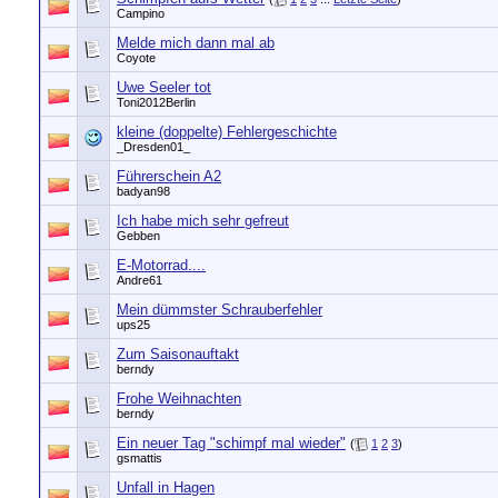
Campino
Melde mich dann mal ab
Coyote
Uwe Seeler tot
Toni2012Berlin
kleine (doppelte) Fehlergeschichte
_Dresden01_
Führerschein A2
badyan98
Ich habe mich sehr gefreut
Gebben
E-Motorrad....
Andre61
Mein dümmster Schrauberfehler
ups25
Zum Saisonauftakt
berndy
Frohe Weihnachten
berndy
Ein neuer Tag "schimpf mal wieder"
(
1
2
3
)
gsmattis
Unfall in Hagen