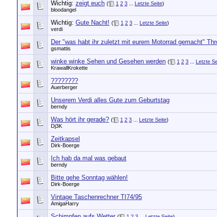
Wichtig:
zeigt euch
(
1
2
3
...
Letzte Seite
)
bloodangel
Wichtig:
Gute Nacht!
(
1
2
3
...
Letzte Seite
)
verdi
Der "was habt ihr zuletzt mit eurem Motorrad gemacht" Th
gsmattis
winke winke Sehen und Gesehen werden
(
1
2
3
...
Letzte Se
KrawallKrokette
????????
Auerberger
Unserem Verdi alles Gute zum Geburtstag
berndy
Was hört ihr gerade?
(
1
2
3
...
Letzte Seite
)
Dj3K
Zeitkapsel
Dirk-Boerge
Ich hab da mal was gebaut
berndy
Bitte gehe Sonntag wählen!
Dirk-Boerge
Vintage Taschenrechner TI74/95
AmigaHarry
Schimpfen aufs Wetter
(
1
2
3
...
Letzte Seite
)