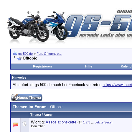
gs-500.de
>
Fun, Offtopic, etc.
Offtopic
Registrieren
Hilfe
Kalend
Hinweise
Ab sofort ist gs-500.de auch bei Facebook vertreten
https://www.fac
Themen im Forum
: Offtopic
Thema
/
Autor
Wichtig:
Assoziationskette
(
1
2
3
...
Letzte Seite
)
Don Chef