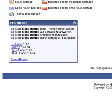
Neue Beiträge
Beliebtes Thema mit neuen Beiträgen
Keine neuen Beiträge
Beliebtes Thema ohne neue Beiträge
Thema geschlossen
Forumregeln
Es ist dir
nicht erlaubt
, neue Themen zu verfassen.
Es ist dir
nicht erlaubt
, auf Beiträge zu antworten.
Es ist dir
nicht erlaubt
, Anhänge hochzuladen.
Es ist dir
nicht erlaubt
, deine Beiträge zu bearbeiten.
BB-Code
ist
an
.
Smileys
sind
an
.
[IMG]
Code ist
an
.
HTML-Code ist
aus
.
Foren-Regeln
Alle Zeitangaben i
Powered by vBu
Copyright ©2000