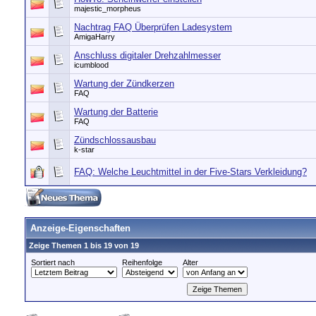
majestic_morpheus
Nachtrag FAQ Überprüfen Ladesystem
AmigaHarry
Anschluss digitaler Drehzahlmesser
icumblood
Wartung der Zündkerzen
FAQ
Wartung der Batterie
FAQ
Zündschlossausbau
k-star
FAQ: Welche Leuchtmittel in der Five-Stars Verkleidung?
Anzeige-Eigenschaften
Zeige Themen 1 bis 19 von 19
Sortiert nach
Reihenfolge
Alter