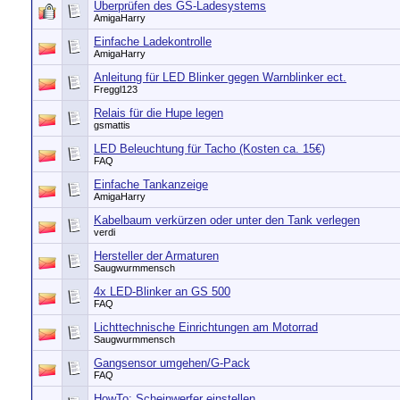
Überprüfen des GS-Ladesystems
AmigaHarry
Einfache Ladekontrolle
AmigaHarry
Anleitung für LED Blinker gegen Warnblinker ect.
Freggl123
Relais für die Hupe legen
gsmattis
LED Beleuchtung für Tacho (Kosten ca. 15€)
FAQ
Einfache Tankanzeige
AmigaHarry
Kabelbaum verkürzen oder unter den Tank verlegen
verdi
Hersteller der Armaturen
Saugwurmmensch
4x LED-Blinker an GS 500
FAQ
Lichttechnische Einrichtungen am Motorrad
Saugwurmmensch
Gangsensor umgehen/G-Pack
FAQ
HowTo: Scheinwerfer einstellen