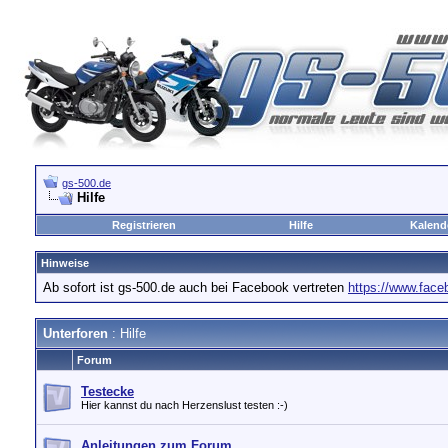
gs-500.de
Hilfe
Registrieren
Hilfe
Kalend
Hinweise
Ab sofort ist gs-500.de auch bei Facebook vertreten
https://www.fac
Unterforen
: Hilfe
Forum
Testecke
Hier kannst du nach Herzenslust testen :-)
Anleitungen zum Forum