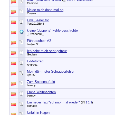
Campino
Melde mich dann mal ab
Coyote
Uwe Seeler tot
Toni2012Berlin
kleine (doppelte) Fehlergeschichte
_Dresden01_
Führerschein A2
badyan98
Ich habe mich sehr gefreut
Gebben
E-Motorrad....
Andre61
Mein dümmster Schrauberfehler
ups25
Zum Saisonauftakt
berndy
Frohe Weihnachten
berndy
Ein neuer Tag "schimpf mal wieder"
(
1
2
3
)
gsmattis
Unfall in Hagen