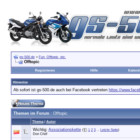
gs-500.de
>
Fun, Offtopic, etc.
Offtopic
Registrieren
Hilfe
Kalend
Hinweise
Ab sofort ist gs-500.de auch bei Facebook vertreten
https://www.fac
Themen im Forum
: Offtopic
Thema
/
Autor
Wichtig:
Assoziationskette
(
1
2
3
...
Letzte Seite
)
Don Chef