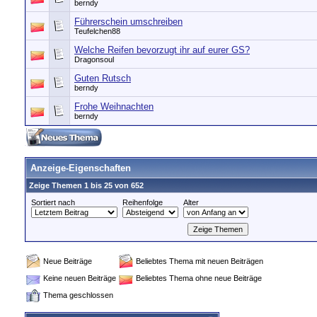
berndy
Führerschein umschreiben
Teufelchen88
Welche Reifen bevorzugt ihr auf eurer GS?
Dragonsoul
Guten Rutsch
berndy
Frohe Weihnachten
berndy
Anzeige-Eigenschaften
Zeige Themen 1 bis 25 von 652
Sortiert nach
Reihenfolge
Alter
Neue Beiträge
Beliebtes Thema mit neuen Beiträgen
Keine neuen Beiträge
Beliebtes Thema ohne neue Beiträge
Thema geschlossen