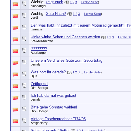
Wichtig:
zeigt euch
(
1
2
3
...
Letzte Seite
)
bloodangel
Wichtig:
Gute Nacht!
(
1
2
3
...
Letzte Seite
)
verdi
Der "was habt ihr zuletzt mit eurem Motorrad gemacht" Th
gsmattis
winke winke Sehen und Gesehen werden
(
1
2
3
...
Letzte Se
KrawallKrokette
????????
Auerberger
Unserem Verdi alles Gute zum Geburtstag
berndy
Was hört ihr gerade?
(
1
2
3
...
Letzte Seite
)
Dj3K
Zeitkapsel
Dirk-Boerge
Ich hab da mal was gebaut
berndy
Bitte gehe Sonntag wählen!
Dirk-Boerge
Vintage Taschenrechner TI74/95
AmigaHarry
Schimpfen aufs Wetter
(
1
2
3
...
Letzte Seite
)