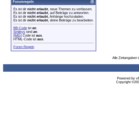
Forumregeln
Es ist dir
nicht erlaubt
, neue Themen zu verfassen.
Es ist dir
nicht erlaubt
, auf Beiträge zu antworten.
Es ist dir
nicht erlaubt
, Anhänge hochzuladen.
Es ist dir
nicht erlaubt
, deine Beiträge zu bearbeiten.
BB-Code
ist
an
.
Smileys
sind
an
.
[IMG]
Code ist
aus
.
HTML-Code ist
aus
.
Foren-Regeln
Alle Zeitangaben i
Powered by vBu
Copyright ©2000