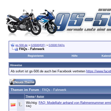
gs-500.de
>
GS500(E/F)
>
GS500 FAQs
FAQs - Fahrwerk
Registrieren
Hilfe
Kalend
Hinweise
Ab sofort ist gs-500.de auch bei Facebook vertreten
https://www.fac
Themen im Forum
: FAQs - Fahrwerk
Thema
/
Autor
Wichtig:
FAQ: Modelljahr anhand von Rahmennummer ermit
FAQ