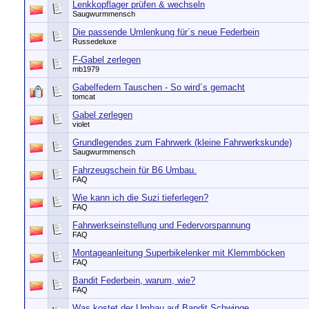
Lenkkopflager prüfen & wechseln
Saugwurmmensch
Die passende Umlenkung für´s neue Federbein
Russedeluxe
F-Gabel zerlegen
mb1979
Gabelfedern Tauschen - So wird´s gemacht
tomcat
Gabel zerlegen
violet
Grundlegendes zum Fahrwerk (kleine Fahrwerkskunde)
Saugwurmmensch
Fahrzeugschein für B6 Umbau.
FAQ
Wie kann ich die Suzi tieferlegen?
FAQ
Fahrwerkseinstellung und Federvorspannung
FAQ
Montageanleitung Superbikelenker mit Klemmböcken
FAQ
Bandit Federbein, warum, wie?
FAQ
Was kostet der Umbau auf Bandit Schwinge