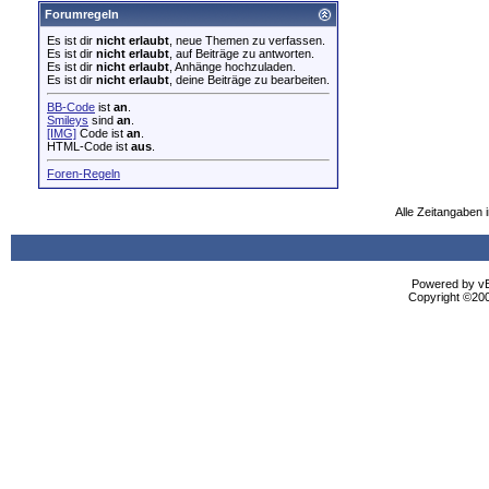
Forumregeln
Es ist dir
nicht erlaubt
, neue Themen zu verfassen.
Es ist dir
nicht erlaubt
, auf Beiträge zu antworten.
Es ist dir
nicht erlaubt
, Anhänge hochzuladen.
Es ist dir
nicht erlaubt
, deine Beiträge zu bearbeiten.
BB-Code
ist
an
.
Smileys
sind
an
.
[IMG]
Code ist
an
.
HTML-Code ist
aus
.
Foren-Regeln
Alle Zeitangaben i
Powered by vBu
Copyright ©2000