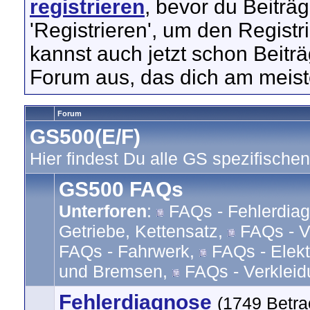
registrieren
, bevor du Beiträ
'Registrieren', um den Regist
kannst auch jetzt schon Beitr
Forum aus, das dich am meiste
Forum
GS500(E/F)
Hier findest Du alle GS spezifischen
GS500 FAQs
Unterforen
:
FAQs - Fehlerdia
Getriebe, Kettensatz
,
FAQs - Ve
FAQs - Fahrwerk
,
FAQs - Elekt
und Bremsen
,
FAQs - Verkleid
Fehlerdiagnose
(1749 Betra