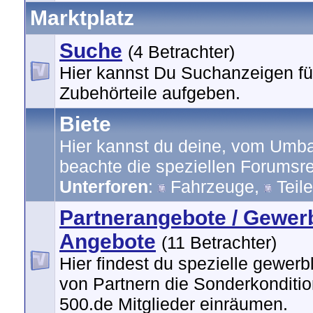
Marktplatz
Suche
(4 Betrachter)
Hier kannst Du Suchanzeigen fü
Zubehörteile aufgeben.
Biete
Hier kannst du deine, vom Umbau
beachte die speziellen Forumsre
Unterforen
:
Fahrzeuge
,
Teile
Partnerangebote / Gewer
Angebote
(11 Betrachter)
Hier findest du spezielle gewer
von Partnern die Sonderkonditio
500.de Mitglieder einräumen.