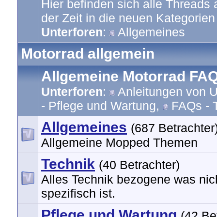
Hier befinden sich alle Threads
der Zeit in die neuen Kategorien 
Unterforen
:
Allgemeines
Motorrad allgemein
Allgemeine Motorrad FA
Unterforen
:
Anleitungen von U
- Pflege und Wartung
,
FAQs - 
Allgemeines
(687 Betrachter
Allgemeine Mopped Themen
Technik
(40 Betrachter)
Alles Technik bezogene was nic
spezifisch ist.
Pflege und Wartung
(42 Be