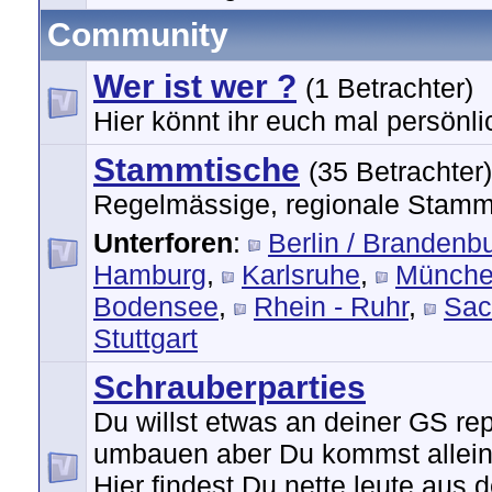
Community
Wer ist wer ?
(1 Betrachter)
Hier könnt ihr euch mal persönlic
Stammtische
(35 Betrachter)
Regelmässige, regionale Stamm
Unterforen
:
Berlin / Brandenb
Hamburg
,
Karlsruhe
,
Münch
Bodensee
,
Rhein - Ruhr
,
Sac
Stuttgart
Schrauberparties
Du willst etwas an deiner GS re
umbauen aber Du kommst alleine
Hier findest Du nette leute aus d