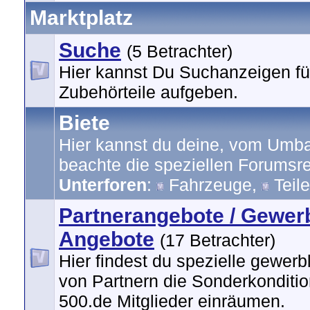
Marktplatz
Suche
(5 Betrachter)
Hier kannst Du Suchanzeigen fü
Zubehörteile aufgeben.
Biete
Hier kannst du deine, vom Umbau
beachte die speziellen Forumsre
Unterforen
:
Fahrzeuge
,
Teile
Partnerangebote / Gewer
Angebote
(17 Betrachter)
Hier findest du spezielle gewer
von Partnern die Sonderkonditio
500.de Mitglieder einräumen.