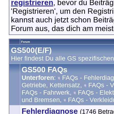
registrieren
, bevor du Beiträ
'Registrieren', um den Regist
kannst auch jetzt schon Beitr
Forum aus, das dich am meiste
Forum
GS500(E/F)
Hier findest Du alle GS spezifischen
GS500 FAQs
Unterforen
:
FAQs - Fehlerdia
Getriebe, Kettensatz
,
FAQs - Ve
FAQs - Fahrwerk
,
FAQs - Elekt
und Bremsen
,
FAQs - Verkleid
Fehlerdiagnose
(1746 Betra