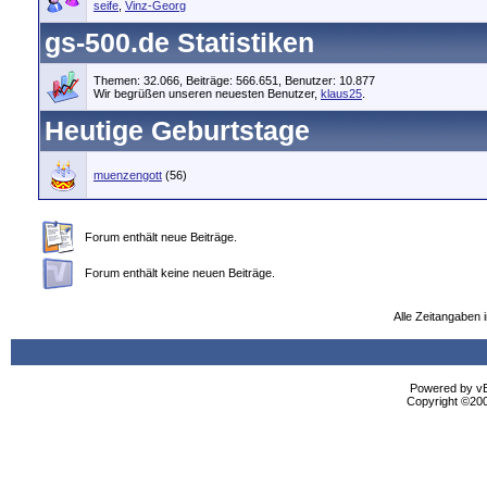
seife
,
Vinz-Georg
gs-500.de Statistiken
Themen: 32.066, Beiträge: 566.651, Benutzer: 10.877
Wir begrüßen unseren neuesten Benutzer,
klaus25
.
Heutige Geburtstage
muenzengott
(56)
Forum enthält neue Beiträge.
Forum enthält keine neuen Beiträge.
Alle Zeitangaben i
Powered by vBu
Copyright ©2000