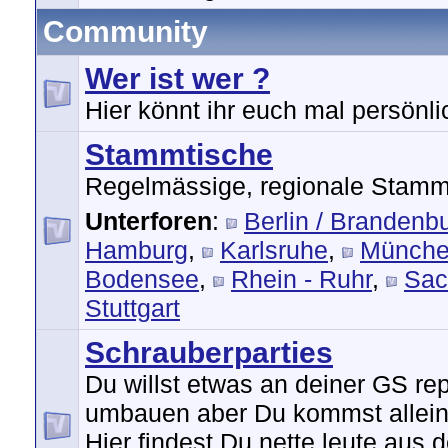
Community
Wer ist wer ?
Hier könnt ihr euch mal persönlic
Stammtische
Regelmässige, regionale Stamm
Unterforen
:
Berlin / Brandenb
Hamburg
,
Karlsruhe
,
Münch
Bodensee
,
Rhein - Ruhr
,
Sac
Stuttgart
Schrauberparties
Du willst etwas an deiner GS re
umbauen aber Du kommst alleine
Hier findest Du nette leute aus d