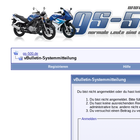
gs-500.de
vBulletin-Systemmitteilung
Registrieren
Hilfe
vBulletin-Systemmitteilung
Du bist nicht angemeldet oder du hast kei
Du bist nicht angemeldet. Bitte fü
Du hast keine ausreichenden Rech
administrative bzw. andere nicht 
Du versuchst einen Beitrag zu ve
Anmelden