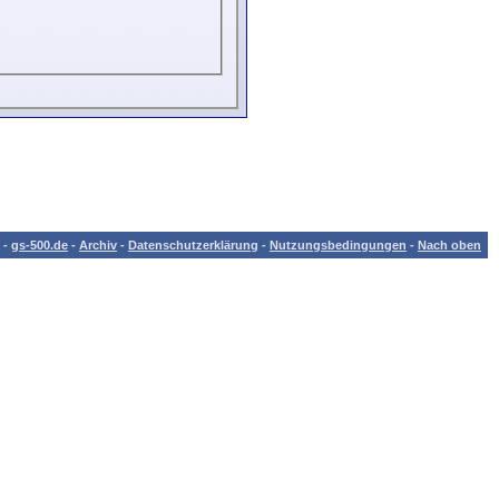
-
gs-500.de
-
Archiv
-
Datenschutzerklärung
-
Nutzungsbedingungen
-
Nach oben