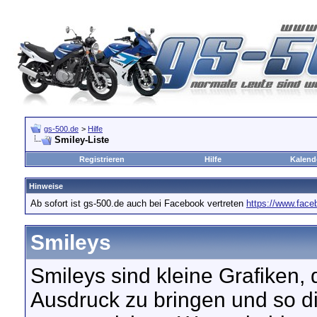
gs-500.de
>
Hilfe
Smiley-Liste
Registrieren
Hilfe
Kalend
Hinweise
Ab sofort ist gs-500.de auch bei Facebook vertreten
https://www.fac
Smileys
Smileys sind kleine Grafiken,
Ausdruck zu bringen und so d