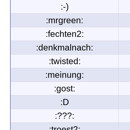
:-)
:mrgreen:
:fechten2:
:denkmalnach:
:twisted:
:meinung:
:gost:
:D
:???:
:troest2: