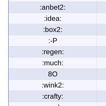
:anbet2:
:idea:
:box2:
:-P
:regen:
:much:
8O
:wink2:
:crafty: