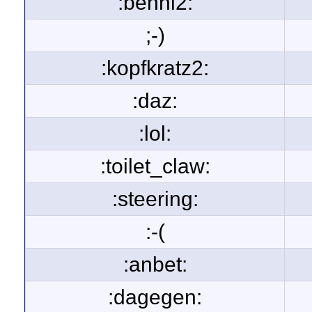
:benni2:
;-)
:kopfkratz2:
:daz:
:lol:
:toilet_claw:
:steering:
:-(
:anbet:
:dagegen: