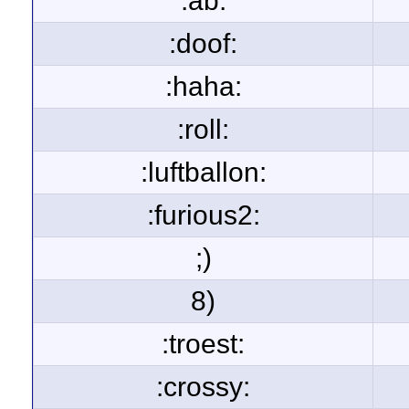
:ab:
:doof:
:haha:
:roll:
:luftballon:
:furious2:
;)
8)
:troest:
:crossy: