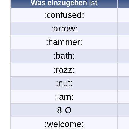
Was einzugeben ist
:confused:
:arrow:
:hammer:
:bath:
:razz:
:nut:
:lam:
8-O
:welcome: