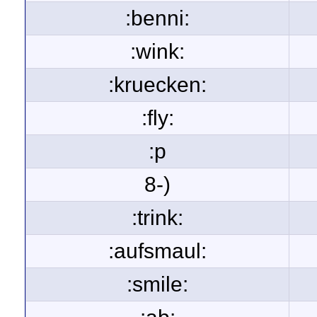
:benni:
:wink:
:kruecken:
:fly:
:p
8-)
:trink:
:aufsmaul:
:smile: