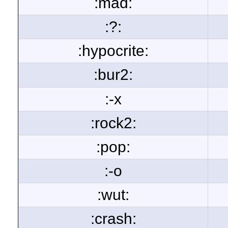
:mad:
:?:
:hypocrite:
:bur2:
:-x
:rock2:
:pop:
:-o
:wut:
:crash: