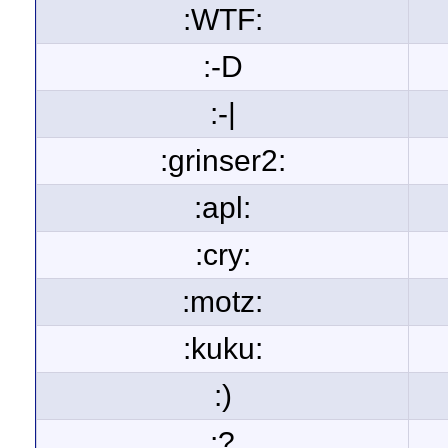
:WTF:
:-D
:-|
:grinser2:
:apl:
:cry:
:motz:
:kuku:
:)
:?