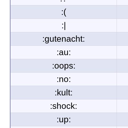
:(
:|
:gutenacht:
:au:
:oops:
:no:
:kult:
:shock:
:up: