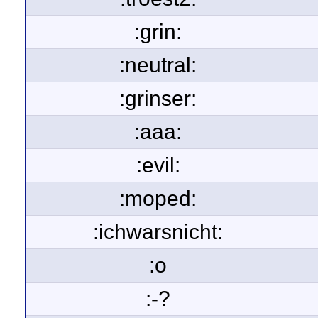
:grin:
:neutral:
:grinser:
:aaa:
:evil:
:moped:
:ichwarsnicht:
:o
:-?