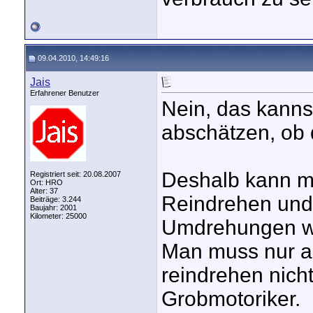
09.04.2010, 14:49:16
Jais
Erfahrener Benutzer
Nein, das kanns
abschätzen, ob d
Deshalb kann ma
Registriert seit: 20.08.2007
Ort: HRO
Alter: 37
Reindrehen und
Beiträge: 3.244
Baujahr: 2001
Kilometer: 25000
Umdrehungen wi
Man muss nur a
reindrehen nicht 
Grobmotoriker.