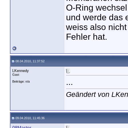
O-Ring wechsel 
und werde das e
weiss also nich
Fehler hat.
08.04.2010, 11:37:52
LKennedy
Gast
...
Beiträge: n/a
Geändert von LKe
09.04.2010, 11:45:36
08Master