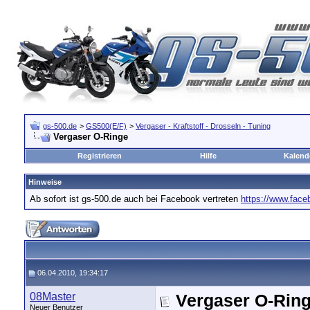
gs-500.de
>
GS500(E/F)
>
Vergaser - Kraftstoff - Drosseln - Tuning
Vergaser O-Ringe
Registrieren
Hilfe
Kalend
Hinweise
Ab sofort ist gs-500.de auch bei Facebook vertreten
https://www.fac
06.04.2010, 19:34:17
08Master
Vergaser O-Rin
Neuer Benutzer