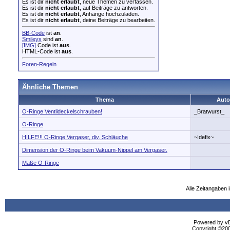
Es ist dir
nicht erlaubt
, neue Themen zu verfassen.
Es ist dir
nicht erlaubt
, auf Beiträge zu antworten.
Es ist dir
nicht erlaubt
, Anhänge hochzuladen.
Es ist dir
nicht erlaubt
, deine Beiträge zu bearbeiten.
BB-Code
ist
an
.
Smileys
sind
an
.
[IMG]
Code ist
aus
.
HTML-Code ist
aus
.
Foren-Regeln
Ähnliche Themen
Thema
Auto
O-Ringe Ventildeckelschrauben!
_Bratwurst_
O-Ringe
HILFE!!! O-Ringe Vergaser, div. Schläuche
~Idefix~
Dimension der O-Ringe beim Vakuum-Nippel am Vergaser.
Maße O-Ringe
Alle Zeitangaben i
Powered by vBu
Copyright ©2000