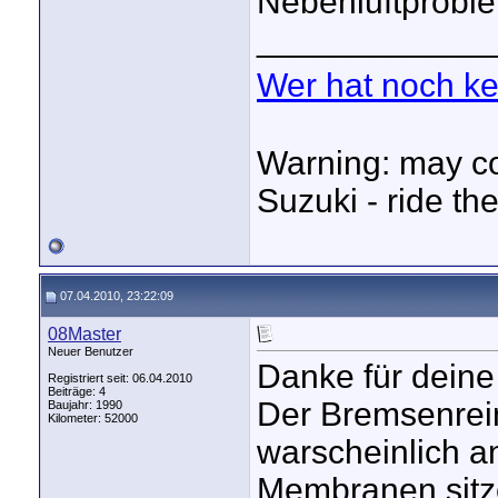
Nebenluftprobl
____________
Wer hat noch k
Warning: may co
Suzuki - ride the
07.04.2010, 23:22:09
08Master
Neuer Benutzer
Danke für deine
Registriert seit: 06.04.2010
Beiträge: 4
Der Bremsenrein
Baujahr: 1990
Kilometer: 52000
warscheinlich a
Membranen sitze