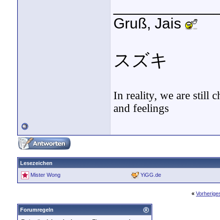
____________
Gruß, Jais
スズキ
In reality, we are still
and feelings
Lesezeichen
Mister Wong
YiGG.de
«
Vorherig
Forumregeln