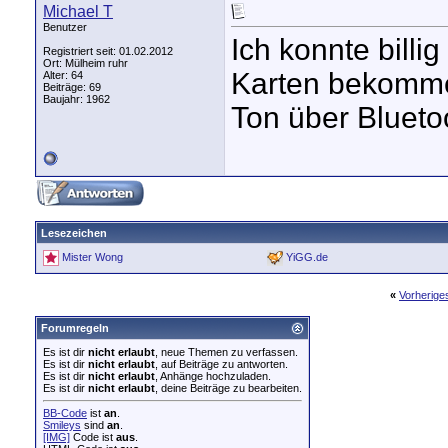
Michael T
Benutzer
Ich konnte billi
Registriert seit: 01.02.2012
Ort: Mülheim ruhr
Karten bekomm
Alter: 64
Beiträge: 69
Baujahr: 1962
Ton über Bluetoo
Lesezeichen
Mister Wong
YiGG.de
«
Vorherig
Forumregeln
Es ist dir
nicht erlaubt
, neue Themen zu verfassen.
Es ist dir
nicht erlaubt
, auf Beiträge zu antworten.
Es ist dir
nicht erlaubt
, Anhänge hochzuladen.
Es ist dir
nicht erlaubt
, deine Beiträge zu bearbeiten.
BB-Code
ist
an
.
Smileys
sind
an
.
[IMG]
Code ist
aus
.