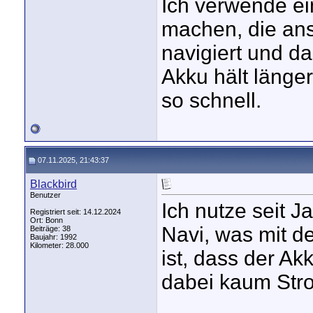
Ich verwende ei
machen, die ans
navigiert und d
Akku hält länge
so schnell.
07.11.2025, 21:43:37
Blackbird
Benutzer
Ich nutze seit J
Registriert seit: 14.12.2024
Ort: Bonn
Navi, was mit d
Beiträge: 38
Baujahr: 1992
Kilometer: 28.000
ist, dass der A
dabei kaum Stro