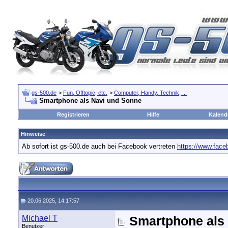
gs-500.de
>
Fun, Offtopic, etc.
>
Computer, Handy, Technik, ...
Smartphone als Navi und Sonne
Registrieren
Hilfe
Kalend
Hinweise
Ab sofort ist gs-500.de auch bei Facebook vertreten
https://www.fac
20.06.2025, 14:17:57
Michael T
Smartphone als
Benutzer