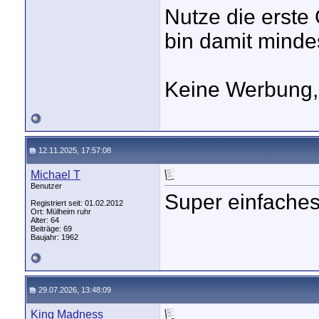
Nutze die erste
bin damit minde
Keine Werbung,
12.11.2025, 17:57:08
Michael T
Benutzer
Super einfaches
Registriert seit: 01.02.2012
Ort: Mülheim ruhr
Alter: 64
Beiträge: 69
Baujahr: 1962
29.07.2026, 13:48:09
King Madness