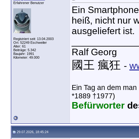
Erfahrener Benutzer
Ein Smartphone 
heiß, nicht nur
ausgeliefert ist.
____________
Registriert seit: 13.04.2003
Ort: 52249 Eschweiler
Alter: 61
Ralf Georg
Beiträge: 5.342
Baujahr: 1991
Kilometer: 49.000
國王 瘋狂
-
ww
Ein Tag an dem man ni
*1889 †1977)
Befürworter
de
29.07.2026, 18:45:24