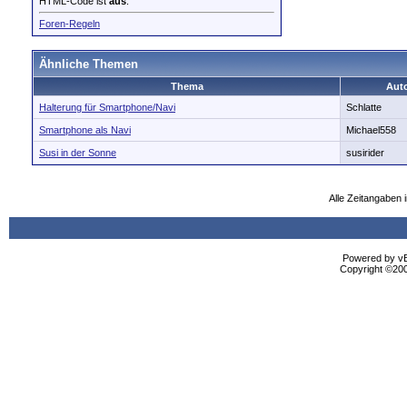
HTML-Code ist
aus
.
Foren-Regeln
Ähnliche Themen
Thema
Aut
Halterung für Smartphone/Navi
Schlatte
Smartphone als Navi
Michael558
Susi in der Sonne
susirider
Alle Zeitangaben i
Powered by vBu
Copyright ©2000