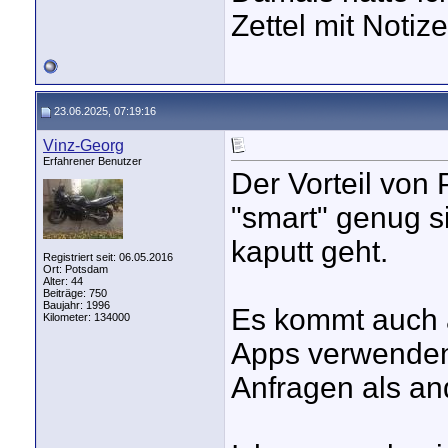
Zettel mit Notiz
23.06.2025, 07:19:16
Vinz-Georg
Erfahrener Benutzer
Der Vorteil von
"smart" genug s
kaputt geht.
Registriert seit: 06.05.2016
Ort: Potsdam
Alter: 44
Beiträge: 750
Baujahr: 1996
Es kommt auch 
Kilometer: 134000
Apps verwenden
Anfragen als an