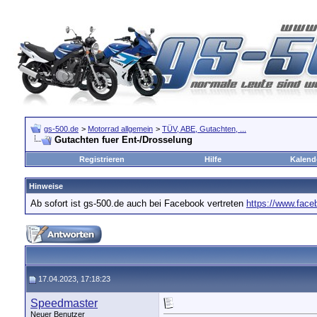
gs-500.de
>
Motorrad allgemein
>
TÜV, ABE, Gutachten, ...
Gutachten fuer Ent-/Drosselung
Registrieren
Hilfe
Kalend
Hinweise
Ab sofort ist gs-500.de auch bei Facebook vertreten
https://www.fac
17.04.2023, 17:18:23
Speedmaster
Neuer Benutzer