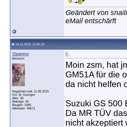
Geändert von snai
eMail entschärft
19.12.2023, 14:55:18
Stoermy
Benutzer
Moin zsm, hat jm
GM51A für die o
da nicht helfen
Registriert seit: 11.08.2015
Ort: St. Georgen
Alter: 30
Suzuki GS 500 
Beiträge: 40
Baujahr: 1995
Kilometer: 49671
Da MR TÜV das 
nicht akzeptiert 