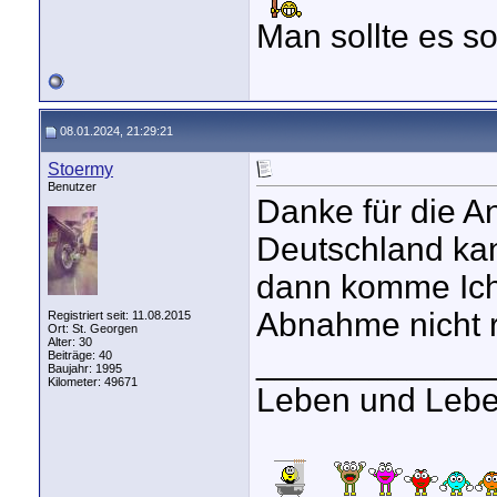
Man sollte es so
08.01.2024, 21:29:21
Stoermy
Benutzer
Danke für die A
Deutschland kan
dann komme Ich
Abnahme nicht 
Registriert seit: 11.08.2015
Ort: St. Georgen
Alter: 30
____________
Beiträge: 40
Baujahr: 1995
Kilometer: 49671
Leben und Lebe