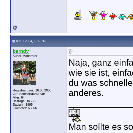
09.01.2024, 13:51:48
berndy
Super-Moderator
Naja, ganz einf
wie sie ist, ei
du was schneller
anderes.
Registriert seit: 16.08.2006
Ort: Schifferstadt/Pfalz
Alter: 64
____________
Beiträge: 10.722
Baujahr: 1995
Kilometer: 66666
Man sollte es so