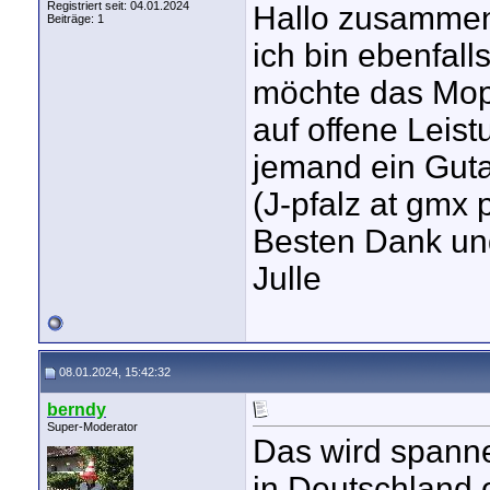
Registriert seit: 04.01.2024
Hallo zusamme
Beiträge: 1
ich bin ebenfall
möchte das Mop
auf offene Leis
jemand ein Gut
(J-pfalz at gmx 
Besten Dank un
Julle
08.01.2024, 15:42:32
berndy
Super-Moderator
Das wird spann
in Deutschland o