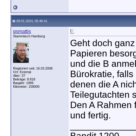
09.01.2024, 05:46:41
gsmattis
Stammtisch Hamburg
Geht doch ganz
Papieren besorg
und die B anmel
Registriert seit: 16.03.2008
Bürokratie, falls
Ort: Extertal
Alter: 37
Beiträge: 8.818
denen die A nic
Baujahr: 1999
Kilometer: 158000
Teilegutachten 
Den A Rahmen fü
und fertig.
____________
Bandit 1200