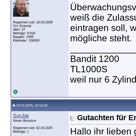
Überwachungsve
weiß die Zulassu
Registriert seit: 16.03.2008
eintragen soll, 
Ort: Extertal
Alter: 37
Beiträge: 8.818
mögliche steht.
Baujahr: 1999
Kilometer: 158000
____________
Bandit 1200
TL1000S
weil nur 6 Zyli
04.03.2025, 18:16:59
SvnJsk
Gutachten für E
Neuer Benutzer
Registriert seit: 02.03.2025
Hallo ihr lieben
Beiträge: 1