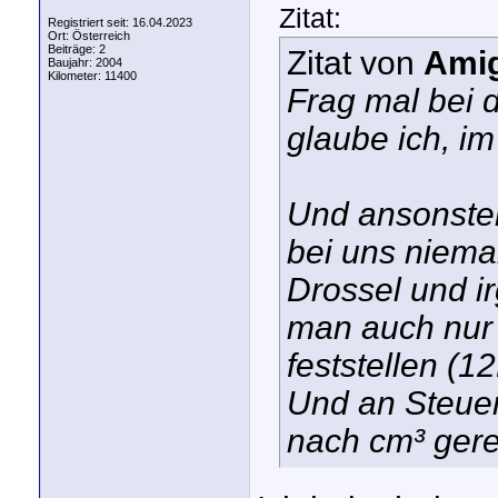
Zitat:
Registriert seit: 16.04.2023
Ort: Österreich
Beiträge: 2
Zitat von
Ami
Baujahr: 2004
Kilometer: 11400
Frag mal bei 
glaube ich, im
Und ansonsten
bei uns niema
Drossel und i
man auch nur 
feststellen (1
Und an Steuer
nach cm³ gere