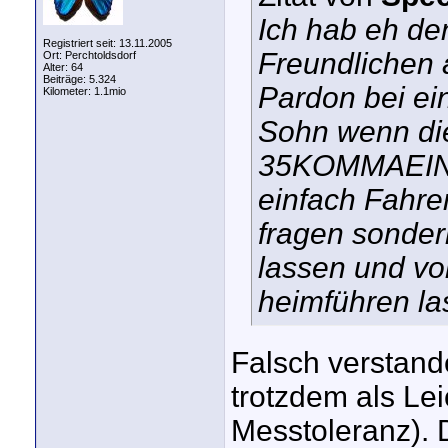
Ich hab eh de
Registriert seit: 13.11.2005
Freundlichen
Ort: Perchtoldsdorf
Alter: 64
Beiträge: 5.324
Pardon bei ei
Kilometer: 1.1mio
Sohn wenn die
35KOMMAEINS 
einfach Fahre
fragen sonder
lassen und vo
heimführen la
Falsch verstand
trotzdem als Leic
Messtoleranz). D