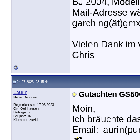
BJ 2004, Model
Mail-Adresse w
garching(ät)gmx
Vielen Dank im 
Chris
24.07.2023, 23:15:44
Laurin
Gutachten GS50
Neuer Benutzer
Registriert seit: 17.03.2023
Moin,
Ort: Gelnhausen
Beiträge: 5
Ich bräuchte da
Baujahr: 94
Kilometer: zuviel
Email: laurin(p