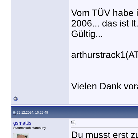
Vom TÜV habe i
2006... das ist 
Gültig...
arthurstrack1(
Vielen Dank vor
23.12.2024, 10:25:49
gsmattis
Stammtisch Hamburg
Du musst erst z