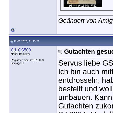
Geändert von Amig
22.07.2023, 21:23:21
CJ_GS500
Gutachten gesu
Neuer Benutzer
Registriert seit: 22.07.2023
Servus liebe G
Beiträge: 1
Ich bin auch mi
entdrosseln, ha
bestellt und wol
umbauen. Kann m
Gutachten zuko