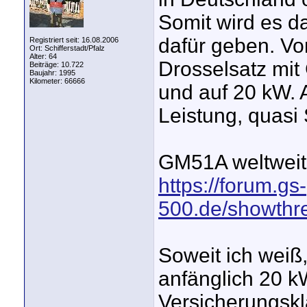
Somit wird es d
dafür geben. Vo
Registriert seit: 16.08.2006
Ort: Schifferstadt/Pfalz
Alter: 64
Drosselsatz mit
Beiträge: 10.722
Baujahr: 1995
Kilometer: 66666
und auf 20 kW. 
Leistung, quasi
GM51A weltweit
https://forum.gs-
500.de/showth
Soweit ich wei
anfänglich 20 kW
Versicherungskl