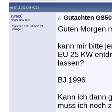
23.12.2024, 08:00:31
zwag0
Gutachten GS50
Neuer Benutzer
Registriert seit: 23.12.2024
Guten Morgen m
Beiträge: 1
kann mir bitte 
EU 25 KW entdr
lassen?
BJ 1996
Kann ich dann g
muss ich noch