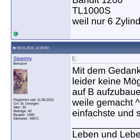
TL1000S
weil nur 6 Zyli
09.01.2024, 11:05:50
Stoermy
Benutzer
Mit dem Gedanke
leider keine Mög
auf B aufzubauen
weile gemacht ^^
Registriert seit: 11.08.2015
Ort: St. Georgen
Alter: 30
einfachste und s
Beiträge: 40
Baujahr: 1995
Kilometer: 49671
____________
Leben und Lebe