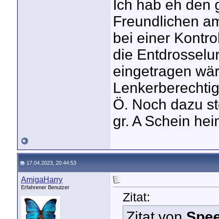
Ich hab eh den 
Freundlichen a
bei einer Kontr
die Entdrosse
eingetragen wär
Lenkerberechtig
Ö. Noch dazu s
gr. A Schein hei
17.04.2023, 20:44:53
AmigaHarry
Erfahrener Benutzer
Zitat:
Zitat von
Spe