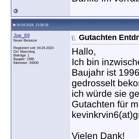
04.04.2024, 13:08:26
Joe_69
Gutachten Entd
Neuer Benutzer
Registriert seit: 04.04.2024
Hallo,
Ort: Manching
Beiträge: 1
Ich bin inzwisc
Baujahr: 1996
Kilometer: 34000
Baujahr ist 199
gedrosselt bekom
ich würde sie g
Gutachten für m
kevinkrvin6(at)
Vielen Dank!