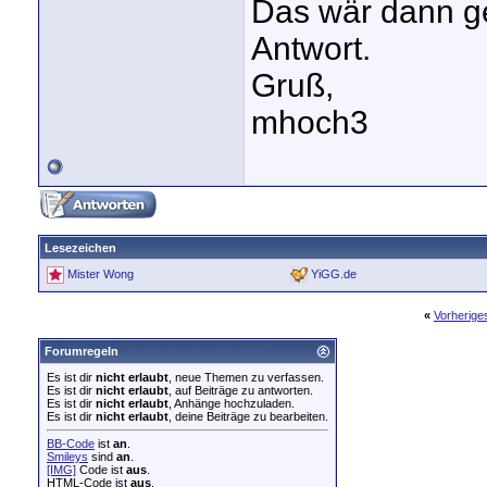
Das wär dann ge
Antwort.
Gruß,
mhoch3
Lesezeichen
Mister Wong
YiGG.de
«
Vorherig
Forumregeln
Es ist dir
nicht erlaubt
, neue Themen zu verfassen.
Es ist dir
nicht erlaubt
, auf Beiträge zu antworten.
Es ist dir
nicht erlaubt
, Anhänge hochzuladen.
Es ist dir
nicht erlaubt
, deine Beiträge zu bearbeiten.
BB-Code
ist
an
.
Smileys
sind
an
.
[IMG]
Code ist
aus
.
HTML-Code ist
aus
.