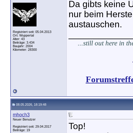
Da gibts keine 
nur beim Herstel
austauschen.
____________
Registriert seit: 05.04.2013
Ort: Wuppertal
Alter: 43
...still out here in 
Beiträge: 3.434
Baujahr: 2004
Kilometer: 28300
Forumstreff
08.05.2026, 18:19:48
mhoch3
Neuer Benutzer
Top!
Registriert seit: 29.04.2017
Beiträge: 19