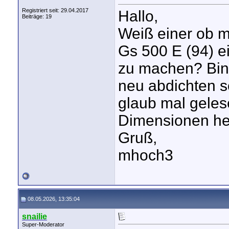
Registriert seit: 29.04.2017
Hallo,
Beiträge: 19
Weiß einer ob m
Gs 500 E (94) 
zu machen? Bin
neu abdichten s
glaub mal gele
Dimensionen he
Gruß,
mhoch3
08.05.2026, 13:35:04
snailie
Super-Moderator