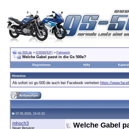
gs-500.de
>
GS500(E/F)
>
Fahrwerk
Welche Gabel passt in die Gs 500e?
Registrieren
Hilfe
Kalend
Hinweise
Ab sofort ist gs-500.de auch bei Facebook vertreten
https://www.fac
07.05.2026, 19:41:02
mhoch3
Welche Gabel pa
Neuer Benutzer