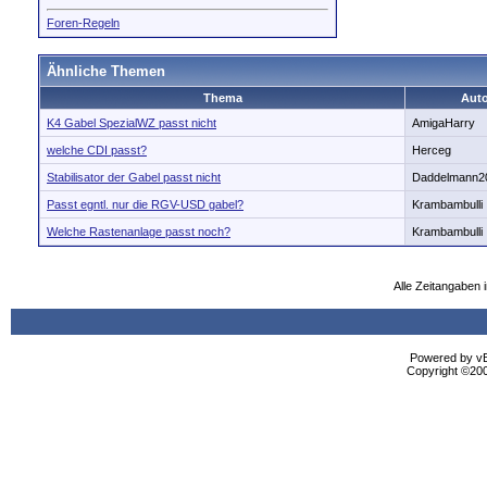
Foren-Regeln
Ähnliche Themen
Thema
Auto
K4 Gabel SpezialWZ passt nicht
AmigaHarry
welche CDI passt?
Herceg
Stabilisator der Gabel passt nicht
Daddelmann2
Passt egntl. nur die RGV-USD gabel?
Krambambulli
Welche Rastenanlage passt noch?
Krambambulli
Alle Zeitangaben i
Powered by vBu
Copyright ©2000