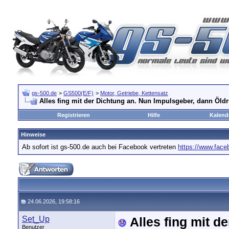
gs-500.de
>
GS500(E/F)
>
Motor, Getriebe, Kettensatz
Alles fing mit der Dichtung an. Nun Impulsgeber, dann Öld
Registrieren
Hilfe
Kalend
Hinweise
Ab sofort ist gs-500.de auch bei Facebook vertreten
https://www.fac
24.06.2026, 19:58:16
Set_Up
Alles fing mit d
Benutzer