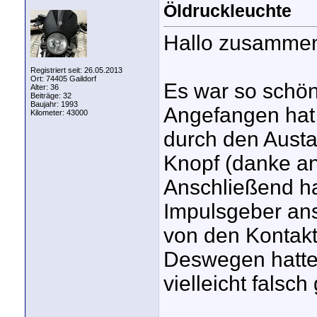
Öldruckleuchte
Hallo zusamme
Registriert seit: 26.05.2013
Ort: 74405 Gaildorf
Es war so schön,
Alter: 36
Beiträge: 32
Baujahr: 1993
Angefangen hat 
Kilometer: 43000
durch den Austa
Knopf (danke an d
Anschließend ha
Impulsgeber ans
von den Kontak
Deswegen hatte 
vielleicht falsc