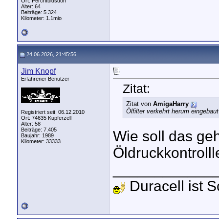
Ort: Perchtoldsdorf
Alter: 64
Beiträge: 5.324
Kilometer: 1.1mio
24.06.2026, 21:45:56
Jim Knopf
Erfahrener Benutzer
Zitat:
Zitat von
AmigaHarry
Ölfilter verkehrt herum eingebau
Registriert seit: 06.12.2010
Ort: 74635 Kupferzell
Alter: 58
Beiträge: 7.405
Wie soll das ge
Baujahr: 1989
Kilometer: 33333
Öldruckkontroll
____________
Duracell ist 