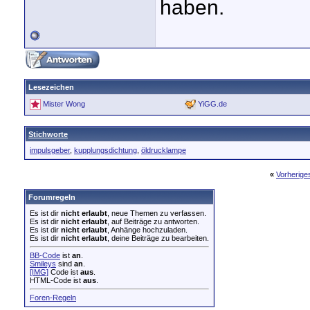
haben.
Lesezeichen
Mister Wong
YiGG.de
Stichworte
impulsgeber
,
kupplungsdichtung
,
öldrucklampe
«
Vorherig
Forumregeln
Es ist dir
nicht erlaubt
, neue Themen zu verfassen.
Es ist dir
nicht erlaubt
, auf Beiträge zu antworten.
Es ist dir
nicht erlaubt
, Anhänge hochzuladen.
Es ist dir
nicht erlaubt
, deine Beiträge zu bearbeiten.
BB-Code
ist
an
.
Smileys
sind
an
.
[IMG]
Code ist
aus
.
HTML-Code ist
aus
.
Foren-Regeln