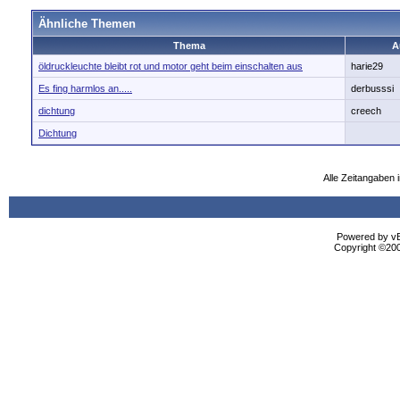
Ähnliche Themen
Thema
A
öldruckleuchte bleibt rot und motor geht beim einschalten aus
harie29
Es fing harmlos an.....
derbusssi
dichtung
creech
Dichtung
Alle Zeitangaben i
Powered by vBu
Copyright ©2000