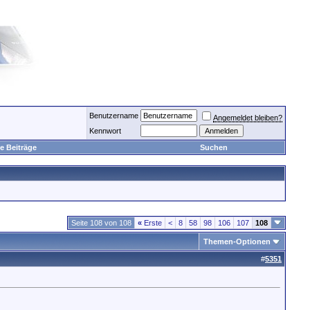
Benutzername
Angemeldet bleiben?
Kennwort
e Beiträge
Suchen
Seite 108 von 108
«
Erste
<
8
58
98
106
107
108
Themen-Optionen
#
5351