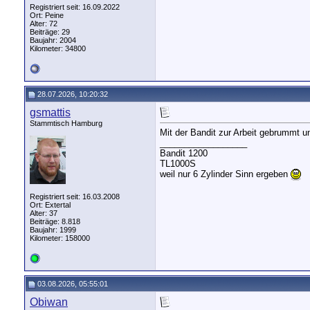
Registriert seit: 16.09.2022
Ort: Peine
Alter: 72
Beiträge: 29
Baujahr: 2004
Kilometer: 34800
28.07.2026, 10:20:32
gsmattis
Stammtisch Hamburg
Mit der Bandit zur Arbeit gebrummt un
__________________
Bandit 1200
TL1000S
weil nur 6 Zylinder Sinn ergeben
Registriert seit: 16.03.2008
Ort: Extertal
Alter: 37
Beiträge: 8.818
Baujahr: 1999
Kilometer: 158000
03.08.2026, 05:55:01
Obiwan