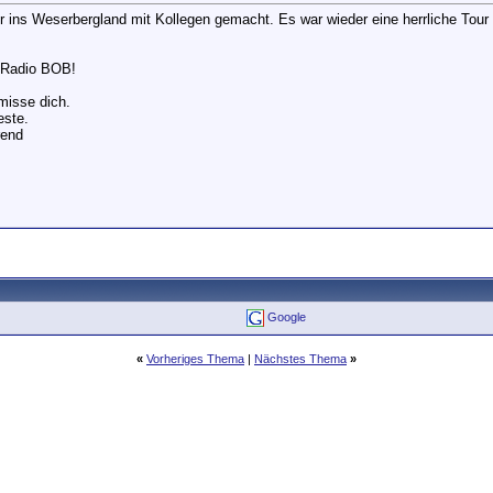
r ins Weserbergland mit Kollegen gemacht. Es war wieder eine herrliche Tour
i Radio BOB!
misse dich.
este.
rend
Google
«
Vorheriges Thema
|
Nächstes Thema
»