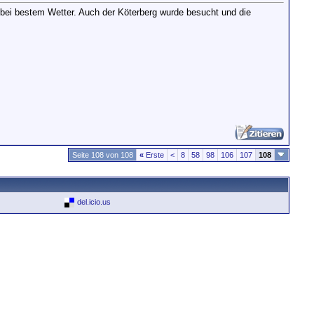
 bei bestem Wetter. Auch der Köterberg wurde besucht und die
Seite 108 von 108
«
Erste
<
8
58
98
106
107
108
del.icio.us