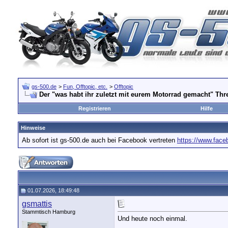
gs-500.de
>
Fun, Offtopic, etc.
>
Offtopic
Der "was habt ihr zuletzt mit eurem Motorrad gemacht" Thr
Registrieren
Hilfe
Hinweise
Ab sofort ist gs-500.de auch bei Facebook vertreten
https://www.fac
01.07.2026, 18:49:48
gsmattis
Stammtisch Hamburg
Und heute noch einmal.
__________________