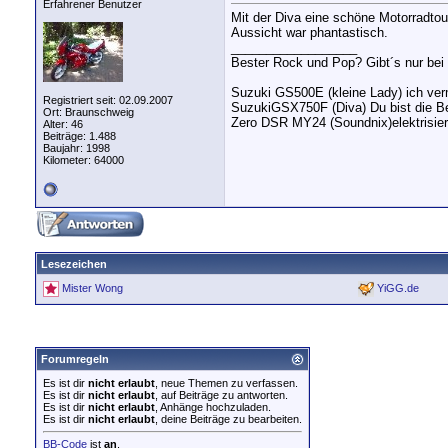
Erfahrener Benutzer
Mit der Diva eine schöne Motorradtou
Aussicht war phantastisch.
__________________
Bester Rock und Pop? Gibt´s nur be
Suzuki GS500E (kleine Lady) ich ver
Registriert seit: 02.09.2007
SuzukiGSX750F (Diva) Du bist die B
Ort: Braunschweig
Zero DSR MY24 (Soundnix)elektrisie
Alter: 46
Beiträge: 1.488
Baujahr: 1998
Kilometer: 64000
Lesezeichen
Mister Wong
YiGG.de
Forumregeln
Es ist dir
nicht erlaubt
, neue Themen zu verfassen.
Es ist dir
nicht erlaubt
, auf Beiträge zu antworten.
Es ist dir
nicht erlaubt
, Anhänge hochzuladen.
Es ist dir
nicht erlaubt
, deine Beiträge zu bearbeiten.
BB-Code
ist
an
.