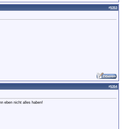
#
5353
#
5354
n eben nicht alles haben!