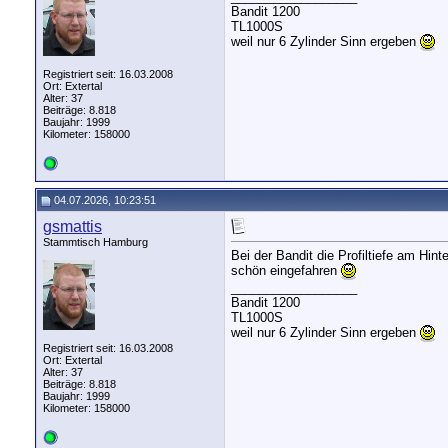
Bandit 1200
TL1000S
weil nur 6 Zylinder Sinn ergeben
Registriert seit: 16.03.2008
Ort: Extertal
Alter: 37
Beiträge: 8.818
Baujahr: 1999
Kilometer: 158000
04.07.2026, 10:23:51
gsmattis
Stammtisch Hamburg
Bei der Bandit die Profiltiefe am Hin
schön eingefahren
__________________
Bandit 1200
TL1000S
weil nur 6 Zylinder Sinn ergeben
Registriert seit: 16.03.2008
Ort: Extertal
Alter: 37
Beiträge: 8.818
Baujahr: 1999
Kilometer: 158000