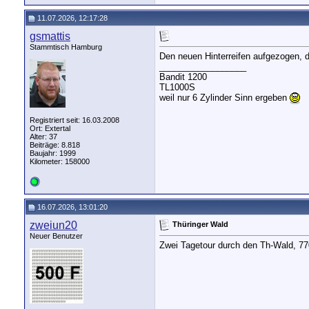
11.07.2026, 12:17:28
gsmattis
Stammtisch Hamburg
Den neuen Hinterreifen aufgezogen, da
__________________
Bandit 1200
TL1000S
weil nur 6 Zylinder Sinn ergeben
Registriert seit: 16.03.2008
Ort: Extertal
Alter: 37
Beiträge: 8.818
Baujahr: 1999
Kilometer: 158000
16.07.2026, 13:01:20
zweiun20
Thüringer Wald
Neuer Benutzer
Zwei Tagetour durch den Th-Wald, 77