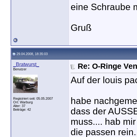
eine Schraube m
Gruß
29.04.2008, 18:35:03
_Bratwurst_
Re: O-Ringe Ven
Benutzer
Auf der louis pa
habe nachgemes
Registriert seit: 05.05.2007
Ort: Warburg
Alter: 37
dass der AUSS
Beiträge: 42
muss.... hab mi
die passen rein.