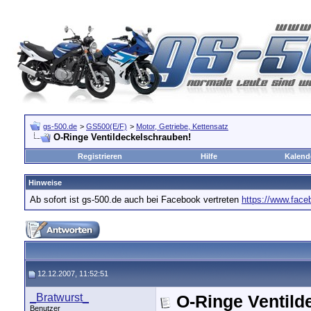
gs-500.de
>
GS500(E/F)
>
Motor, Getriebe, Kettensatz
O-Ringe Ventildeckelschrauben!
Registrieren
Hilfe
Kalend
Hinweise
Ab sofort ist gs-500.de auch bei Facebook vertreten
https://www.fac
12.12.2007, 11:52:51
_Bratwurst_
O-Ringe Ventild
Benutzer