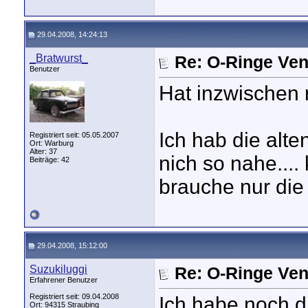
29.04.2008, 14:24:13
_Bratwurst_
Re: O-Ringe Ven
Benutzer
Hat inzwischen
Ich hab die alt
Registriert seit: 05.05.2007
Ort: Warburg
Alter: 37
nich so nahe...
Beiträge: 42
brauche nur die
29.04.2008, 15:12:00
Suzukiluggi
Re: O-Ringe Ven
Erfahrener Benutzer
Registriert seit: 09.04.2008
Ich habe noch 
Ort: 94315 Straubing