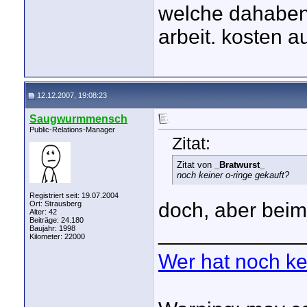
welche dahaben.
arbeit. kosten au
12.12.2007, 19:08:23
Saugwurmmensch
Public-Relations-Manager
Zitat:
Zitat von
_Bratwurst_
noch keiner o-ringe gekauft?
Registriert seit: 19.07.2004
doch, aber bei
Ort: Strausberg
Alter: 42
Beiträge: 24.180
____________
Baujahr: 1998
Kilometer: 22000
Wer hat noch k