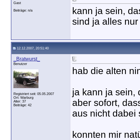
Gast
kann ja sein, d
Beiträge: n/a
sind ja alles n
12.12.2007, 20:51:40
_Bratwurst_
Benutzer
hab die alten n
ja kann ja sein,
Registriert seit: 05.05.2007
Ort: Warburg
aber sofort, das
Alter: 37
Beiträge: 42
aus nicht dabei s
konnten mir natü