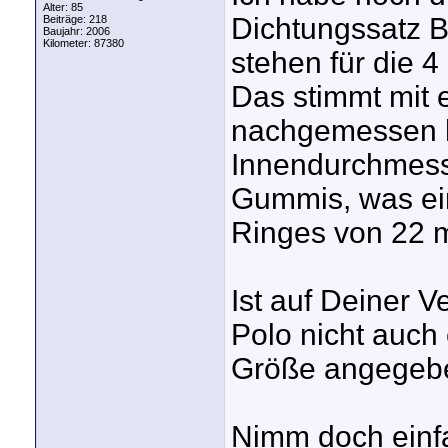
Alter: 85
Dichtungssatz B
Beiträge: 218
Baujahr: 2006
Kilometer: 87380
stehen für die 
Das stimmt mit 
nachgemessen h
Innendurchmesse
Gummis, was e
Ringes von 22 mm
Ist auf Deiner 
Polo nicht auch 
Größe angegebe
Nimm doch einf