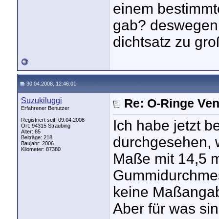
einem bestimmt
gab? deswegen 
dichtsatz zu groß
30.04.2008, 12:46:01
Suzukiluggi
Re: O-Ringe Ven
Erfahrener Benutzer
Registriert seit: 09.04.2008
Ich habe jetzt b
Ort: 94315 Straubing
Alter: 85
durchgesehen, w
Beiträge: 218
Baujahr: 2006
Kilometer: 87380
Maße mit 14,5 
Gummidurchmess
keine Maßangabe
Aber für was si