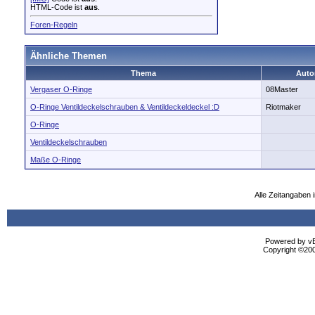
HTML-Code ist
aus
.
Foren-Regeln
Ähnliche Themen
Thema
Auto
Vergaser O-Ringe
08Master
O-Ringe Ventildeckelschrauben & Ventildeckeldeckel :D
Riotmaker
O-Ringe
Ventildeckelschrauben
Maße O-Ringe
Alle Zeitangaben i
Powered by vBu
Copyright ©2000