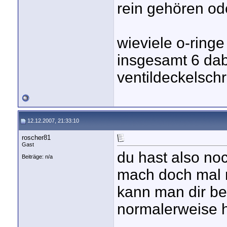
rein gehören ode
wieviele o-ring
insgesamt 6 dab
ventildeckelschr
12.12.2007, 21:33:10
roscher81
Gast
du hast also noc
Beiträge: n/a
mach doch mal 
kann man dir be
normalerweise 