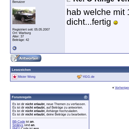
Benutzer
hab welche mit 1
dicht...fertig
Registriert seit: 05.05.2007
Ort: Warburg
Alter: 37
Beiträge: 42
Lesezeichen
Mister Wong
YiGG.de
«
Vorherig
Forumregeln
Es ist dir
nicht erlaubt
, neue Themen zu verfassen.
Es ist dir
nicht erlaubt
, auf Beiträge zu antworten.
Es ist dir
nicht erlaubt
, Anhänge hochzuladen.
Es ist dir
nicht erlaubt
, deine Beiträge zu bearbeiten.
BB-Code
ist
an
.
Smileys
sind
an
.
[IMG]
Code ist
aus
.