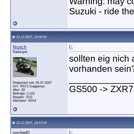
Warning: may co
Suzuki - ride the
12.12.2007, 19:09:54
Nusch
Radargott
sollten eig nich 
vorhanden sein
____________
Registriert seit: 05.07.2007
GS500 -> ZXR7
Ort: 76571 Gaggenau
Alter: 39
Beiträge: 2.102
Baujahr: 2011
Kilometer: 9XXX
12.12.2007, 19:13:59
roscher81