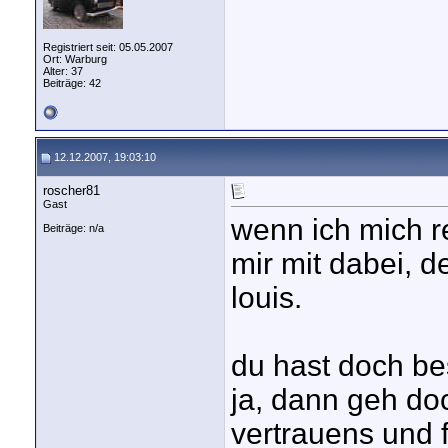
Registriert seit: 05.05.2007
Ort: Warburg
Alter: 37
Beiträge: 42
12.12.2007, 19:03:10
roscher81
Gast
wenn ich mich re
Beiträge: n/a
mir mit dabei, d
louis.
du hast doch be
ja, dann geh doc
vertrauens und f