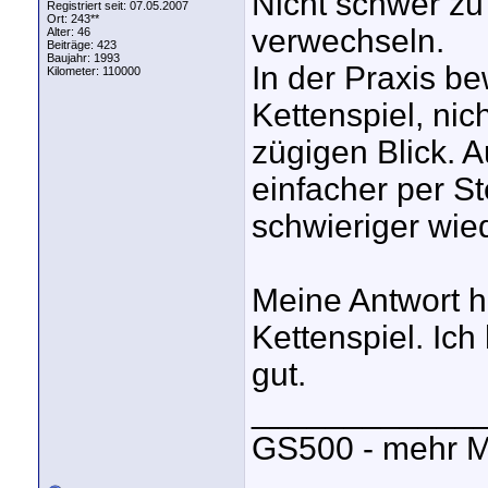
Nicht schwer zu 
Registriert seit: 07.05.2007
Ort: 243**
verwechseln.
Alter: 46
Beiträge: 423
Baujahr: 1993
In der Praxis b
Kilometer: 110000
Kettenspiel, nic
zügigen Blick. A
einfacher per St
schwieriger wied
Meine Antwort ha
Kettenspiel. Ich
gut.
____________
GS500 - mehr M