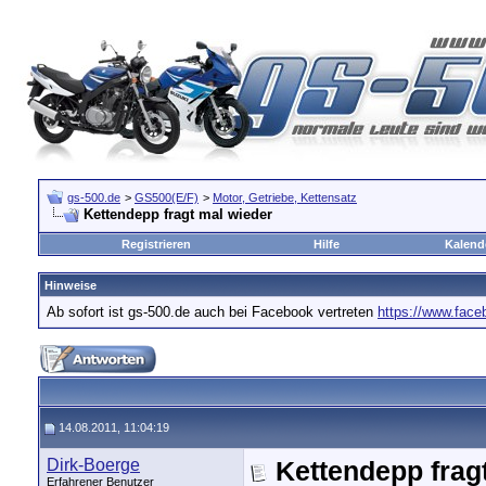
gs-500.de
>
GS500(E/F)
>
Motor, Getriebe, Kettensatz
Kettendepp fragt mal wieder
Registrieren
Hilfe
Kalend
Hinweise
Ab sofort ist gs-500.de auch bei Facebook vertreten
https://www.fac
14.08.2011, 11:04:19
Dirk-Boerge
Kettendepp frag
Erfahrener Benutzer