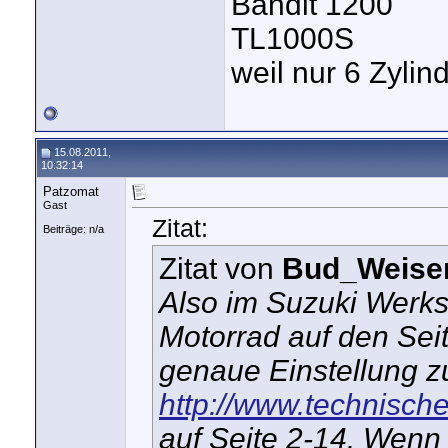
Bandit 1200
TL1000S
weil nur 6 Zyli
15.08.2011,
10:32:14
Patzomat
Gast
Zitat:
Beiträge: n/a
Zitat von
Bud_Weise
Also im Suzuki Werks
Motorrad auf den
Sei
genaue Einstellung z
http://www.technisch
auf Seite 2-14. Wenn