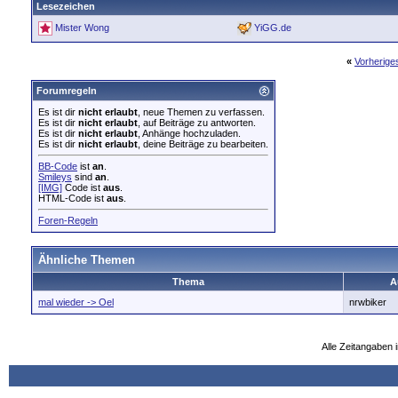
Lesezeichen
Mister Wong
YiGG.de
«
Vorherig
Forumregeln
Es ist dir
nicht erlaubt
, neue Themen zu verfassen.
Es ist dir
nicht erlaubt
, auf Beiträge zu antworten.
Es ist dir
nicht erlaubt
, Anhänge hochzuladen.
Es ist dir
nicht erlaubt
, deine Beiträge zu bearbeiten.
BB-Code
ist
an
.
Smileys
sind
an
.
[IMG]
Code ist
aus
.
HTML-Code ist
aus
.
Foren-Regeln
Ähnliche Themen
Thema
A
mal wieder -> Oel
nrwbiker
Alle Zeitangaben i