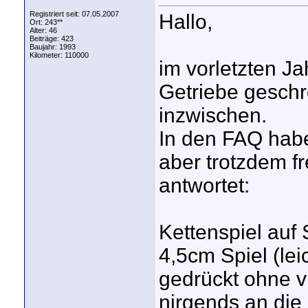
Registriert seit: 07.05.2007
Hallo,
Ort: 243**
Alter: 46
Beiträge: 423
Baujahr: 1993
Kilometer: 110000
im vorletzten Ja
Getriebe geschro
inzwischen.
In den FAQ habe
aber trotzdem fr
antwortet:
Kettenspiel auf
4,5cm Spiel (le
gedrückt ohne vi
nirgends an die