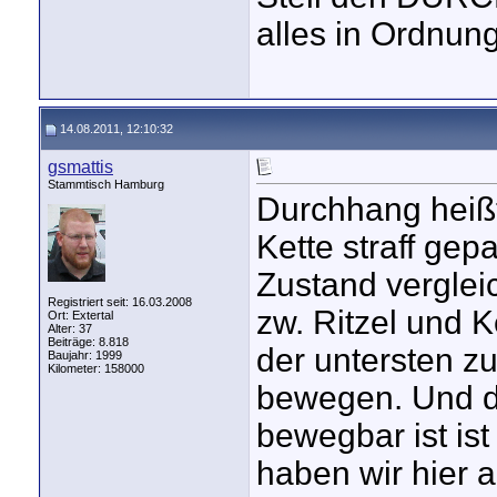
alles in Ordnung
14.08.2011, 12:10:32
gsmattis
Stammtisch Hamburg
Durchhang heiß
Kette straff ge
Zustand vergleic
Registriert seit: 16.03.2008
zw. Ritzel und K
Ort: Extertal
Alter: 37
Beiträge: 8.818
der untersten z
Baujahr: 1999
Kilometer: 158000
bewegen. Und d
bewegbar ist is
haben wir hier a