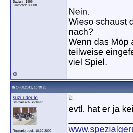
Baujahr: 1996
Kilometer: 30000
Nein.
Wieso schaust d
nach?
Wenn das Möp au
teilweise eingef
viel Spiel.
14.08.2011, 16:30:23
suzi-rider-le
Stammtisch Sachsen
evtl. hat er ja k
____________
www.spezialger
Registriert seit: 10.10.2009