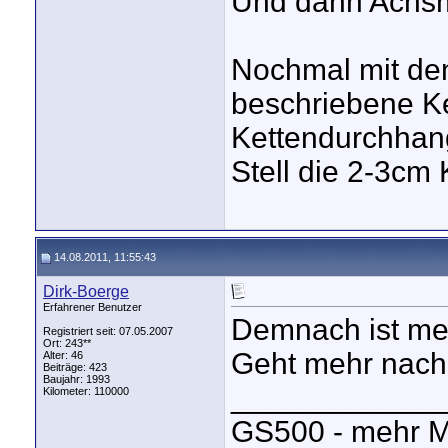
Und dann Achsm
Nochmal mit den
beschriebene Ke
Kettendurchhan
Stell die 2-3cm 
14.08.2011, 11:55:43
Dirk-Boerge
Erfahrener Benutzer
Demnach ist me
Registriert seit: 07.05.2007
Ort: 243**
Geht mehr nach
Alter: 46
Beiträge: 423
Baujahr: 1993
____________
Kilometer: 110000
GS500 - mehr M