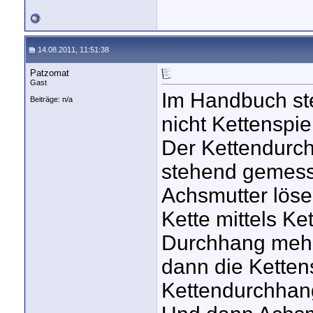
14.08.2011, 11:51:38
Patzomat
Gast
Im Handbuch st
Beiträge: n/a
nicht Kettenspie
Der Kettendurc
stehend gemes
Achsmutter löse
Kette mittels Ke
Durchhang mehr
dann die Ketten
Kettendurchhang