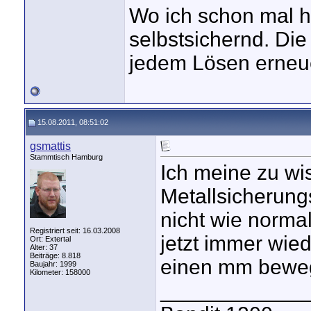
Wo ich schon mal hi
selbstsichernd. Die
jedem Lösen erneu
15.08.2011, 08:51:02
gsmattis
Stammtisch Hamburg
Ich meine zu wi
Metallsicherun
nicht wie normal
Registriert seit: 16.03.2008
jetzt immer wie
Ort: Extertal
Alter: 37
Beiträge: 8.818
einen mm beweg
Baujahr: 1999
Kilometer: 158000
____________