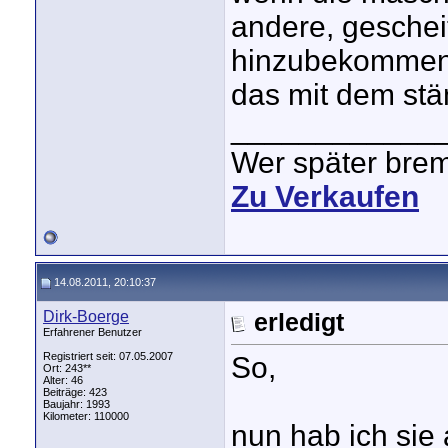
andere, geschei
hinzubekommen
das mit dem stän
____________
Wer später brems
Zu Verkaufen
14.08.2011, 20:10:37
Dirk-Boerge
erledigt
Erfahrener Benutzer
Registriert seit: 07.05.2007
So,
Ort: 243**
Alter: 46
Beiträge: 423
Baujahr: 1993
Kilometer: 110000
nun hab ich sie 