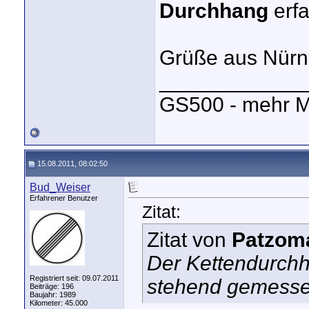
Durchhang
erfa
Grüße aus Nürn
____________
GS500 - mehr M
15.08.2011, 08:02:50
Bud_Weiser
Erfahrener Benutzer
Zitat:
Zitat von
Patzom
Der Kettendurchh
Registriert seit: 09.07.2011
stehend gemesse
Beiträge: 196
Baujahr: 1989
Kilometer: 45.000