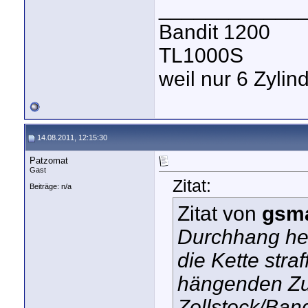
____________
Bandit 1200
TL1000S
weil nur 6 Zyli
14.08.2011, 12:15:30
Patzomat
Gast
Zitat:
Beiträge: n/a
Zitat von
gsma
Durchhang he
die Kette stra
hängenden Zus
Zollstock/Band