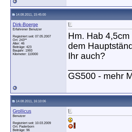
14.08.2011, 15:45:00
Dirk-Boerge
Erfahrener Benutzer
Hm. Hab 4,5cm a
Registriert seit: 07.05.2007
Ort: 243**
dem Hauptstände
Alter: 46
Beiträge: 423
Baujahr: 1993
Ihr auch?
Kilometer: 110000
____________
GS500 - mehr M
14.08.2011, 16:10:06
Grollicus
Benutzer
Registriert seit: 10.03.2009
Ort: Paderborn
Beiträge: 96