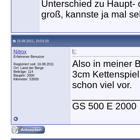
Unterschied zu Haupt- o
groß, kannste ja mal se
15.08.2011, 10:53:20
Nitrox
Erfahrener Benutzer
Also in meiner B
Registriert seit: 10.08.2011
Ort: Land der Berge
3cm Kettenspiel
Beiträge: 114
Baujahr: 2000
Kilometer: 53000
schon viel vor.
____________
GS 500 E 2000